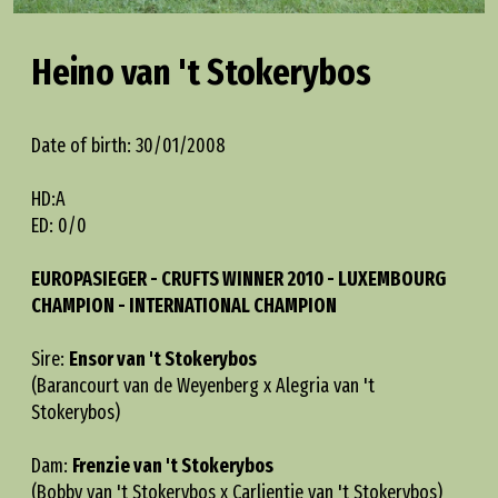
Heino van 't Stokerybos
Date of birth: 30/01/2008
HD:A
ED: 0/0
EUROPASIEGER - CRUFTS WINNER 2010 - LUXEMBOURG
CHAMPION - INTERNATIONAL CHAMPION
Sire:
Ensor van 't Stokerybos
(Barancourt van de Weyenberg x Alegria van 't
Stokerybos)
Dam:
Frenzie van 't Stokerybos
(Bobby van 't Stokerybos x Carlientje van 't Stokerybos)